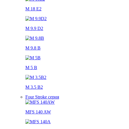
M 18 E2
M 9.9 D2
M 9.8 B
M 5 B
M 3.5 B2
Four Stroke серия
MFS 140 AW