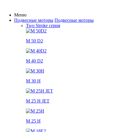
Меню
Подвесные моторы
Подвесные моторы
Two Stroke серия
M 50 D2
M 40 D2
M 30 H
M 25 H JET
M 25 H