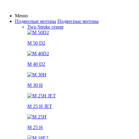
Меню
Подвесные моторы
Подвесные моторы
Two Stroke серия
M 50 D2
M 40 D2
M 30 H
M 25 H JET
M 25 H