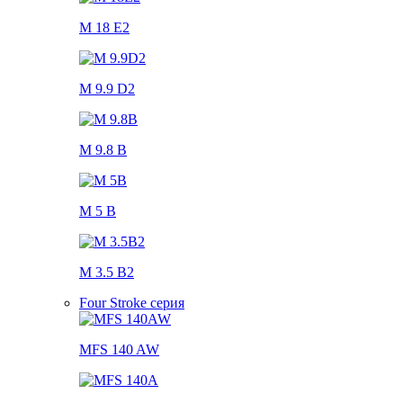
M 18 E2
M 9.9 D2
M 9.8 B
M 5 B
M 3.5 B2
Four Stroke серия
MFS 140 AW