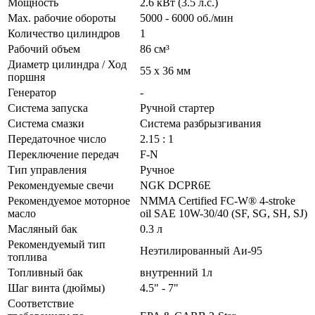
Мощность
2.6 кВт (3.5 л.с.)
Мах. рабочие обороты
5000 - 6000 об./мин
Количество цилиндров
1
Рабочий объем
86 см³
Диаметр цилиндра / Ход
55 x 36 мм
поршня
Генератор
-
Система запуска
Ручной стартер
Система смазки
Cистема разбрызгивания
Передаточное число
2.15 : 1
Переключение передач
F-N
Тип управления
Ручное
Рекомендуемые свечи
NGK DCPR6E
Рекомендуемое моторное
NMMA Certified FC-W® 4-stroke
масло
oil SAE 10W-30/40 (SF, SG, SH, SJ)
Масляный бак
0.3 л
Рекомендуемый тип
Неэтилированный Аи-95
топлива
Топливный бак
внутренний 1л
Шаг винта (дюймы)
4.5" - 7"
Соответствие