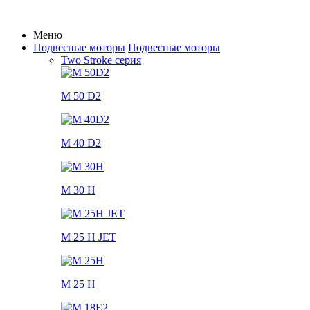
Меню
Подвесные моторы
Подвесные моторы
Two Stroke серия
M 50 D2
M 40 D2
M 30 H
M 25 H JET
M 25 H