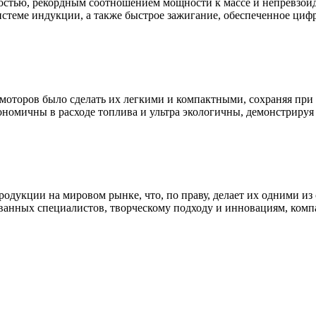
ностью, рекордным соотношением мощности к массе и непревзо
 системе индукции, а также быстрое зажигание, обеспеченное ци
 моторов было сделать их легкими и компактными, сохраняя при 
ономичны в расходе топлива и ультра экологичны, демонстриру
родукции на мировом рынке, что, по праву, делает их одними 
анных специалистов, творческому подходу и инновациям, компа