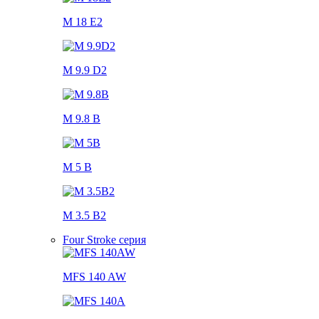
M 18 E2
M 9.9 D2
M 9.8 B
M 5 B
M 3.5 B2
Four Stroke серия
MFS 140 AW