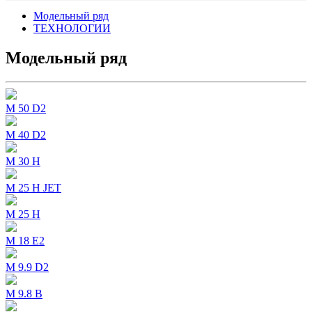
Модельный ряд
ТЕХНОЛОГИИ
Модельный ряд
M 50 D2
M 40 D2
M 30 H
M 25 H JET
M 25 H
M 18 E2
M 9.9 D2
M 9.8 B