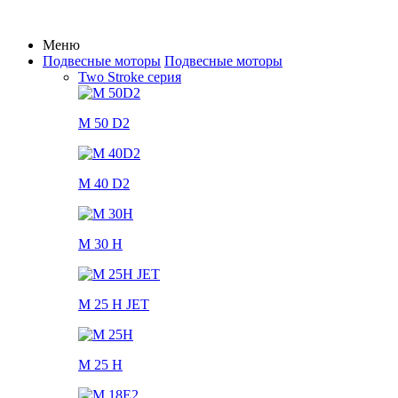
Меню
Подвесные моторы
Подвесные моторы
Two Stroke серия
M 50 D2
M 40 D2
M 30 H
M 25 H JET
M 25 H