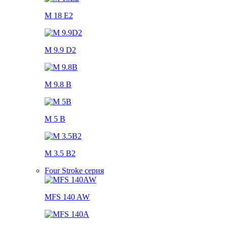
M 18 E2
M 9.9 D2
M 9.8 B
M 5 B
M 3.5 B2
Four Stroke серия
MFS 140 AW