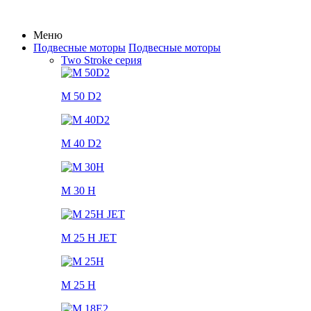
Меню
Подвесные моторы
Подвесные моторы
Two Stroke серия
M 50 D2
M 40 D2
M 30 H
M 25 H JET
M 25 H