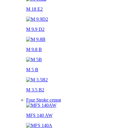
M 18 E2
M 9.9 D2
M 9.8 B
M 5 B
M 3.5 B2
Four Stroke серия
MFS 140 AW